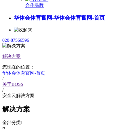
合作品牌
华体会体育官网-华体会体育官网-首页
020-87566596
解决方案
您现在的位置：
华体会体育官网-首页
/
关于BOSS
/
安全云解决方案
解决方案
全部分类
