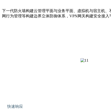
下一代防火墙构建云管理平面与业务平面、虚拟机与宿主机、
网行为管理等构建边界立体防御体系，VPN网关构建安全接入
快速响应