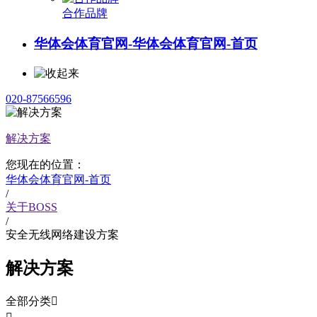
合作品牌
华体会体育官网-华体会体育官网-首页
020-87566596
解决方案
您现在的位置：
华体会体育官网-首页
/
关于BOSS
/
安全无线网络建设方案
解决方案
全部分类
