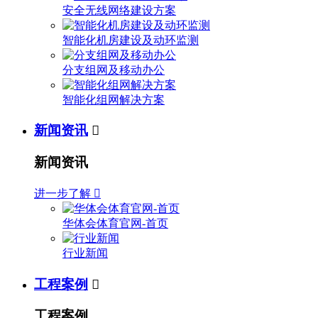
安全无线网络建设方案
智能化机房建设及动环监测
分支组网及移动办公
智能化组网解决方案
新闻资讯

新闻资讯
进一步了解

华体会体育官网-首页
行业新闻
工程案例

工程案例