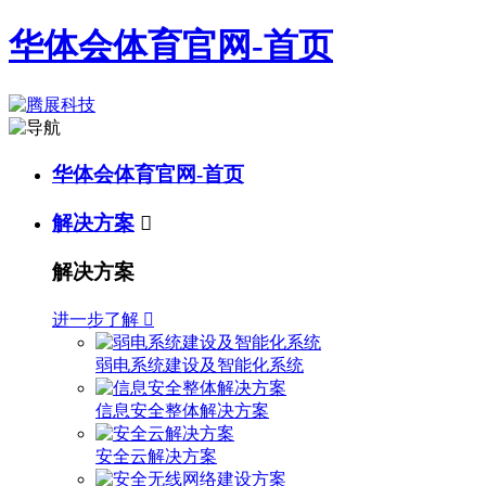
华体会体育官网-首页
华体会体育官网-首页
解决方案

解决方案
进一步了解

弱电系统建设及智能化系统
信息安全整体解决方案
安全云解决方案